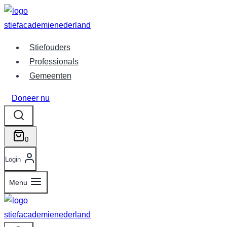
Doorgaan
naar
inhoud
Stiefouders
Professionals
Gemeenten
Doneer nu
0
Login
Menu